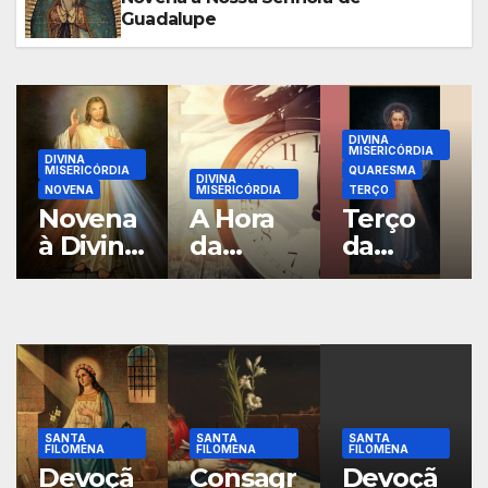
Guadalupe
DIVINA
MISERICÓRDIA
DIVINA
MISERICÓRDIA
QUARESMA
DIVINA
NOVENA
MISERICÓRDIA
TERÇO
Novena
A Hora
Terço
à Divina
da
da
Misericó
Misericó
Misericó
rdia
rdia
rdia
SANTA
SANTA
SANTA
FILOMENA
FILOMENA
FILOMENA
Devoçã
Consagr
Devoçã