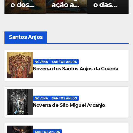
o dos
ação a
o das
Três
Santa
Sextas-
Credos
Filomen
feiras a
(a Santa
a como
Santa
Filomen
padroei
Filomen
Santos Anjos
a)
ra
a
particul
ar
NOVENA
SANTOS ANJOS
Novena dos Santos Anjos da Guarda
NOVENA
SANTOS ANJOS
Novena de São Miguel Arcanjo
SANTOS ANJOS