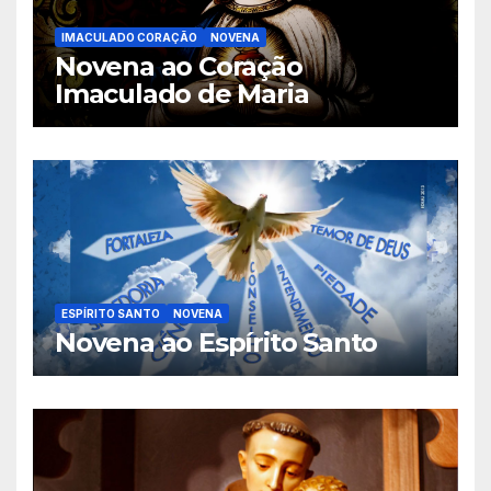
IMACULADO CORAÇÃO
NOVENA
Novena ao Coração
Imaculado de Maria
ESPÍRITO SANTO
NOVENA
Novena ao Espírito Santo