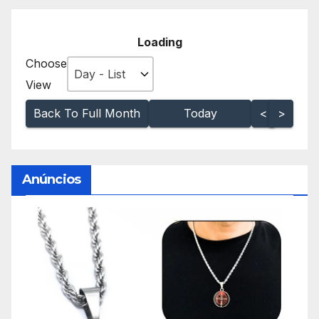
Loading - current view is listDa
Loading
Choose
Skip Calendar
View
Back To Full Month
Today
<
>
Anúncios