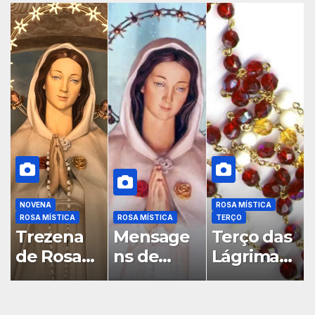
NOVENA
ROSA MÍSTICA
ROSA MÍSTICA
ROSA MÍSTICA
TERÇO
Trezena
Mensage
Terço das
de Rosa
ns de
Lágrimas
Mística
Nossa
de
Senhora
Sangue