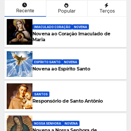
Rosa
(Rosa
Mística
Mística)
Recente
Popular
Terços
IMACULADO CORAÇÃO
NOVENA
Novena ao Coração Imaculado de
Maria
ESPÍRITO SANTO
NOVENA
Novena ao Espírito Santo
SANTOS
Responsório de Santo Antônio
NOSSA SENHORA
NOVENA
Novena a Nossa Senhora de